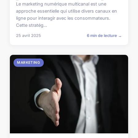
Le marketing numérique multicanal est une
approche essentielle qui utilise divers canaux en
ligne pour interagir avec les consommateurs.
Cette stratég...
25 avril 2025
6 min de lecture →
MARKETING