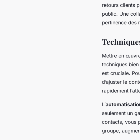
retours clients 
public. Une colla
pertinence des m
Techniques
Mettre en œuvr
techniques bien 
est cruciale. Po
d’ajuster le co
rapidement l’att
L’
automatisatio
seulement un ga
contacts, vous 
groupe, augment