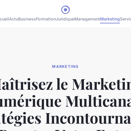
cueil
Actu
Business
Formation
Juridique
Management
Marketing
Servi
MARKETING
aîtrisez le Marketi
mérique Multicana
atégies Incontourna