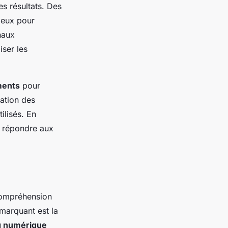
es résultats. Des
ieux pour
naux
iser les
ments
pour
cation des
ilisés. En
x répondre aux
compréhension
marquant est la
g numérique