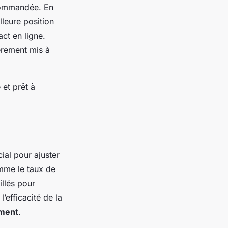
ecommandée. En
leure position
act en ligne.
èrement mis à
 et prêt à
ial pour ajuster
mme le taux de
illés pour
’efficacité de la
ement
.