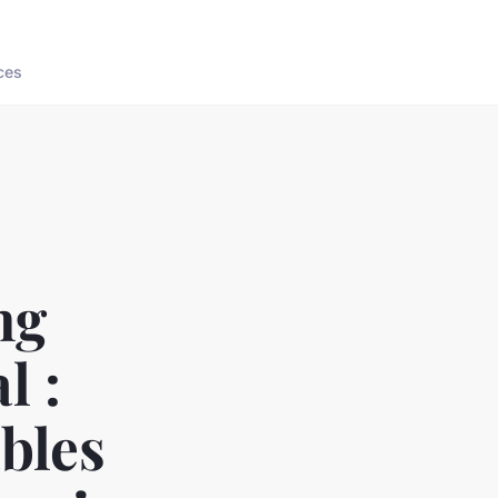
ces
ng
l :
bles