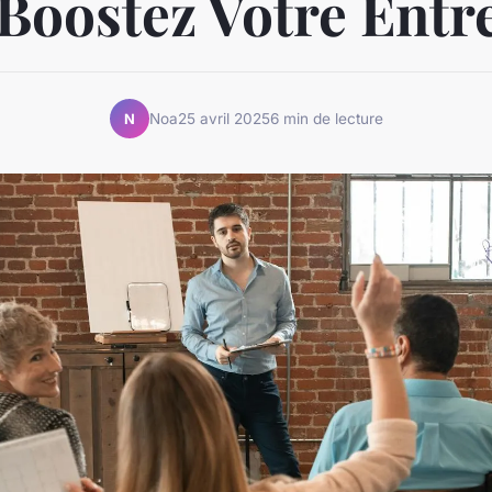
Boostez Votre Entr
Noa
25 avril 2025
6 min de lecture
N