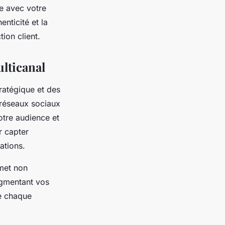
ne avec votre
enticité et la
tion client.
lticanal
ratégique et des
 réseaux sociaux
votre audience et
r capter
ations.
rmet non
egmentant vos
e chaque