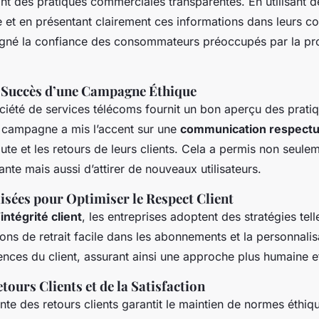
nt des pratiques commerciales transparentes. En utilisant d
ue et en présentant clairement ces informations dans leurs 
gagné la confiance des consommateurs préoccupés par la p
: Succès d’une Campagne Éthique
ociété de services télécoms fournit un bon aperçu des prati
 campagne a mis l’accent sur une
communication respect
coute et les retours de leurs clients. Cela a permis non seulem
tante mais aussi d’attirer de nouveaux utilisateurs.
lisées pour Optimiser le Respect Client
’
intégrité client
, les entreprises adoptent des stratégies tel
tions de retrait facile dans les abonnements et la personnalis
ences du client, assurant ainsi une approche plus humaine et
tours Clients et de la Satisfaction
nte des retours clients garantit le maintien de normes éthiq