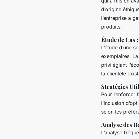
qui a mis en ava
d’origine éthiq
l’entreprise a 
produits.
Étude de Cas 
L’étude d’une s
exemplaires. La
privilégiant l’é
la clientèle exis
Stratégies Uti
Pour renforcer l
l’inclusion d’op
selon les préfér
Analyse des Re
L’analyse fréque