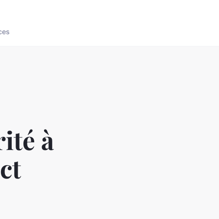
ces
ité à
ct