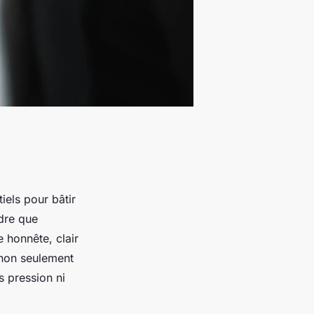
els pour bâtir
ndre que
e honnête, clair
 non seulement
s pression ni