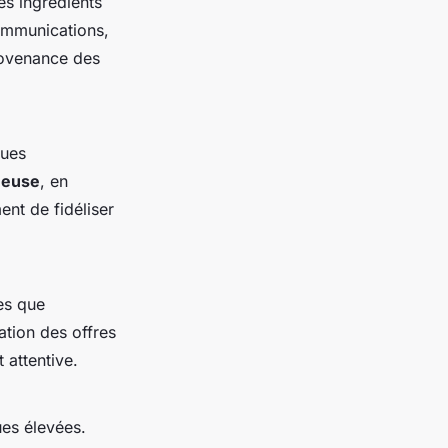
es ingrédients
communications,
rovenance des
ques
ueuse
, en
ent de fidéliser
les que
ation des offres
 attentive.
ues élevées.