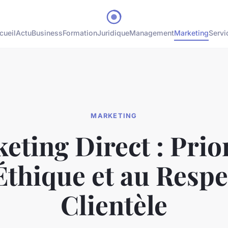
cueil
Actu
Business
Formation
Juridique
Management
Marketing
Servi
MARKETING
eting Direct : Prior
'Éthique et au Respe
Clientèle