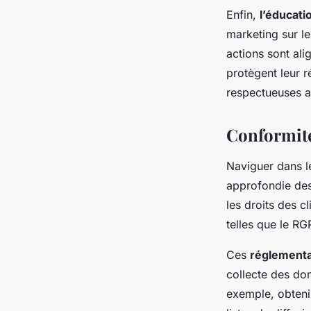
Enfin,
l’éducati
marketing
sur le
actions sont ali
protègent leur r
respectueuses av
Conformité
Naviguer dans 
approfondie des
les droits des cl
telles que le R
Ces
réglementa
collecte des don
exemple, obteni