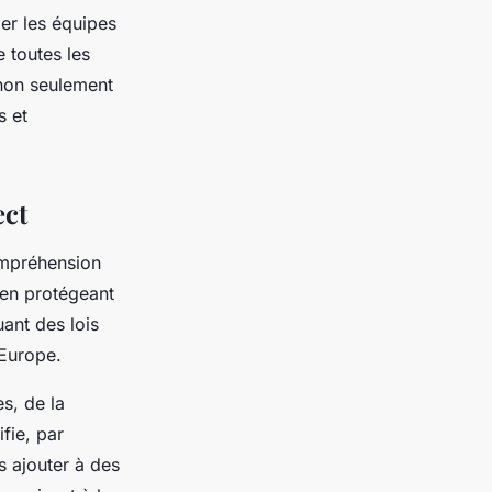
mer
les équipes
e toutes les
 non seulement
s et
ect
mpréhension
en protégeant
uant des lois
 Europe.
s, de la
fie, par
 ajouter à des