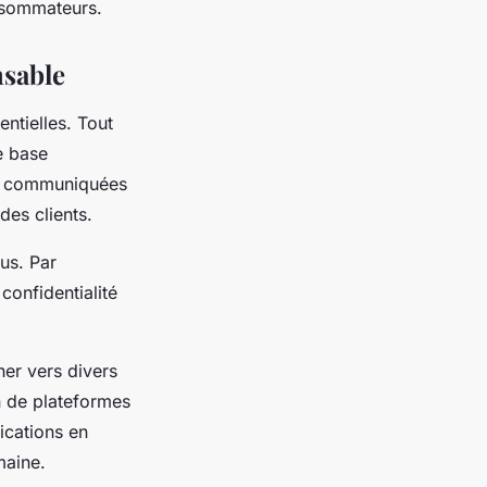
onsommateurs.
nsable
entielles. Tout
e base
communiquées
des clients.
us. Par
confidentialité
ner vers divers
n de plateformes
ications en
maine.