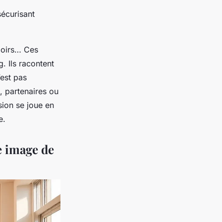
sécurisant
loirs… Ces
. Ils racontent
’est pas
, partenaires ou
ion se joue en
e.
e image de