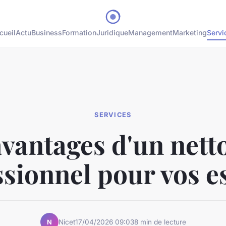
cueil
Actu
Business
Formation
Juridique
Management
Marketing
Servi
SERVICES
avantages d'un nett
ssionnel pour vos e
Nicet
17/04/2026 09:03
8 min de lecture
N