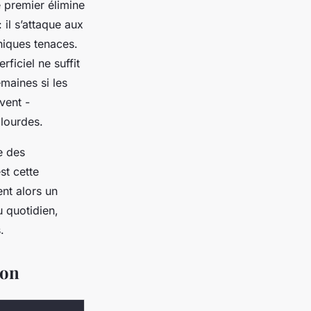
e premier élimine
 il s’attaque aux
niques tenaces.
iciel ne suffit
maines si les
vent -
 lourdes.
e des
st cette
ent alors un
u quotidien,
.
ion