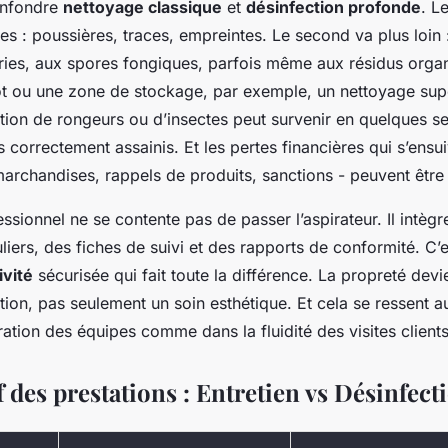
confondre
nettoyage classique
et
désinfection profonde
. L
bles : poussières, traces, empreintes. Le second va plus loin :
éries, aux spores fongiques, parfois même aux résidus orga
t ou une zone de stockage, par exemple, un nettoyage superf
tion de rongeurs ou d’insectes peut survenir en quelques se
s correctement assainis. Et les pertes financières qui s’ensui
archandises, rappels de produits, sanctions - peuvent être
ssionnel ne se contente pas de passer l’aspirateur. Il intègr
liers, des fiches de suivi et des rapports de conformité. C’e
ivité
sécurisée qui fait toute la différence. La propreté devi
tion, pas seulement un soin esthétique. Et cela se ressent a
ation des équipes comme dans la fluidité des visites clients
des prestations : Entretien vs Désinfect