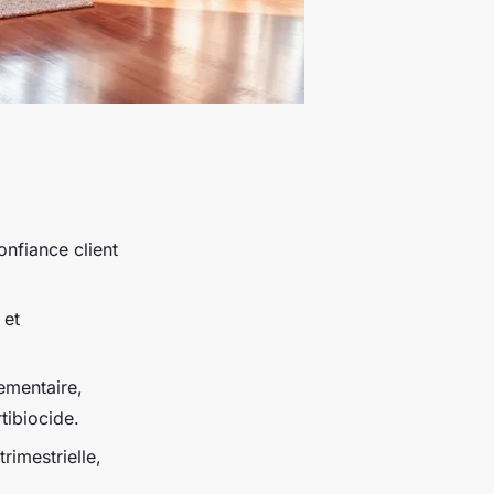
nfiance client
 et
lementaire,
tibiocide.
rimestrielle,