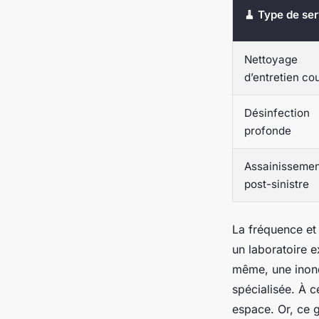
🧹 Type de ser
Nettoyage
d’entretien co
Désinfection
profonde
Assainissemen
post-sinistre
La fréquence et 
un laboratoire e
même, une inond
spécialisée. À ce
espace. Or, ce g