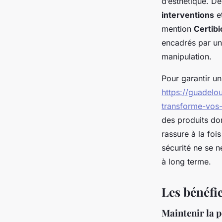
d’esthétique. De
interventions
et
mention
Certibi
encadrés par une
manipulation.
Pour garantir un
https://guadelo
transforme-vos
des produits do
rassure à la fois
sécurité ne se né
à long terme.
Les bénéfic
Maintenir la 