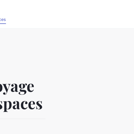
ces
oyage
spaces