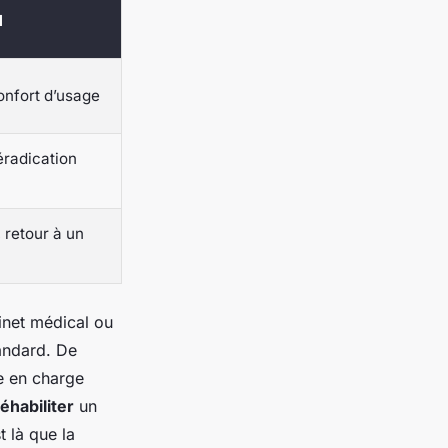
l
onfort d’usage
éradication
 retour à un
binet médical ou
tandard. De
e en charge
réhabiliter
un
t là que la