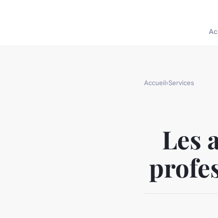
Ac
Accueil
›
Services
Les 
profe