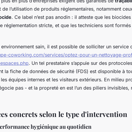
 plus en plus d’entreprises exigent des garanties de
traçabi
 de l’utilisation de produits réglementaires, notamment ceux
ocide
. Ce label n’est pas anodin : il atteste que les biocides 
 réglementation stricte, et que les techniciens sont formés 
 environnement sain, il est possible de solliciter un service 
upe-coworking.com/services/optez-pour-un-nettoyage-prof
-espaces.php
. Un tel prestataire s’appuie sur des protocol
nt la fiche de données de sécurité (FDS) est disponible à t
 les équipes internes et les visiteurs extérieurs. En milieu pr
gocie pas - et la propreté en est l’un des piliers invisibles, 
es concrets selon le type d'intervention
performance hygiénique au quotidien