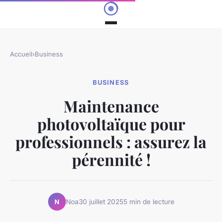
Accueil
›
Business
BUSINESS
Maintenance
photovoltaïque pour
professionnels : assurez la
pérennité !
Noa
30 juillet 2025
5 min de lecture
N